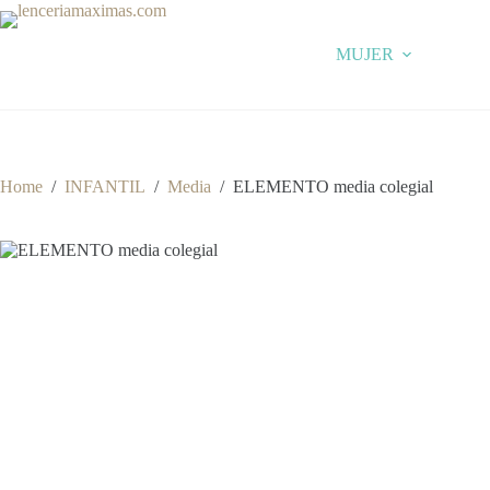
Skip
to
content
MUJER
Home
/
INFANTIL
/
Media
/
ELEMENTO media colegial