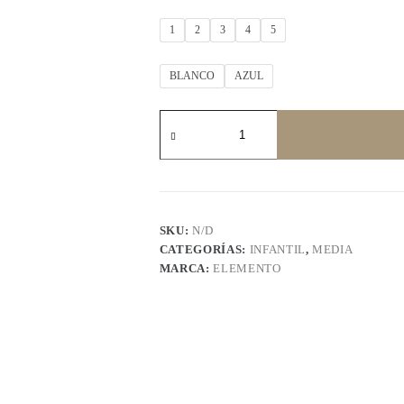
1
2
3
4
5
BLANCO
AZUL
ELEMENTO
media
colegial
cantidad
SKU:
N/D
CATEGORÍAS:
INFANTIL
,
MEDIA
MARCA:
ELEMENTO