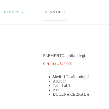
HOMBRE
INFANTIL
ELEMENTO media colegial
Price
$
19,100
–
$
23,000
range:
$19,100
Media 1/2 caña colegial
through
Algodón
$23,000
Talle 1 al 5
Azul
DOCENA CERRADA