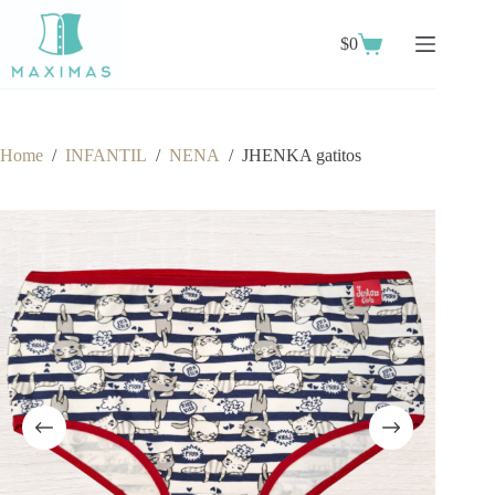
Skip
to
$
0
content
Shopping
cart
Home
/
INFANTIL
/
NENA
/
JHENKA gatitos