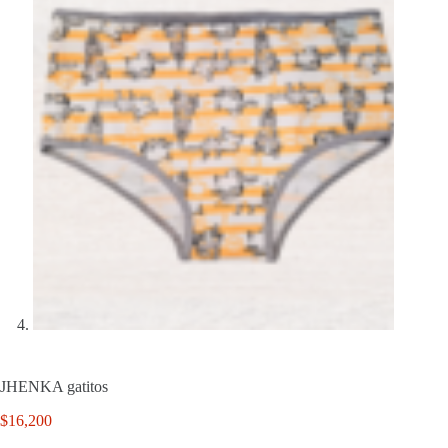
JHENKA gatitos
$
16,200