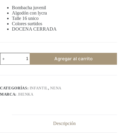
Bombacha juvenil
Algodón con lycra
Talle 16 unico
Colores surtidos
DOCENA CERRADA
JHENKA
Agregar al carrito
gatitos
cantidad
CATEGORÍAS:
INFANTIL
,
NENA
MARCA:
JHENKA
Descripción