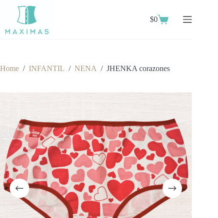
Skip
to
$
0
content
Shopping
cart
Home
/
INFANTIL
/
NENA
/
JHENKA corazones