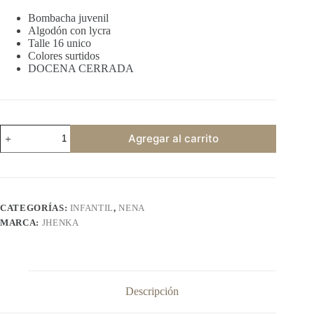
Bombacha juvenil
Algodón con lycra
Talle 16 unico
Colores surtidos
DOCENA CERRADA
JHENKA
Agregar al carrito
corazones
cantidad
CATEGORÍAS:
INFANTIL
,
NENA
MARCA:
JHENKA
Descripción