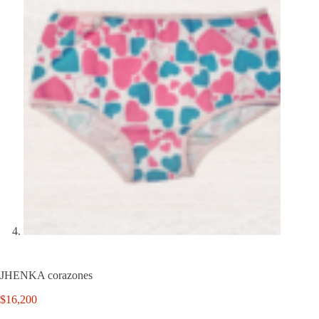
JHENKA corazones
$
16,200