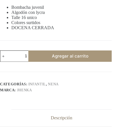
Bombacha juvenil
Algodón con lycra
Talle 16 unico
Colores surtidos
DOCENA CERRADA
JHENKA
Agregar al carrito
sandias
cantidad
CATEGORÍAS:
INFANTIL
,
NENA
MARCA:
JHENKA
Descripción