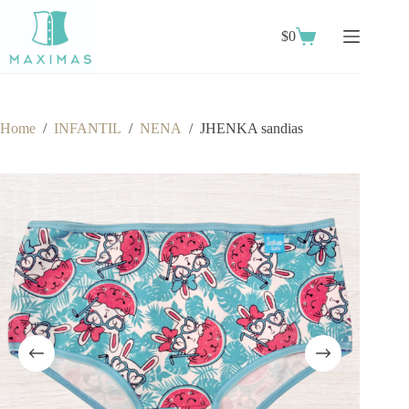
Skip
to
$
0
content
Shopping
cart
Home
/
INFANTIL
/
NENA
/
JHENKA sandias