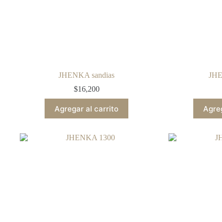
JHENKA sandias
JHE
$
16,200
Agregar al carrito
Agreg