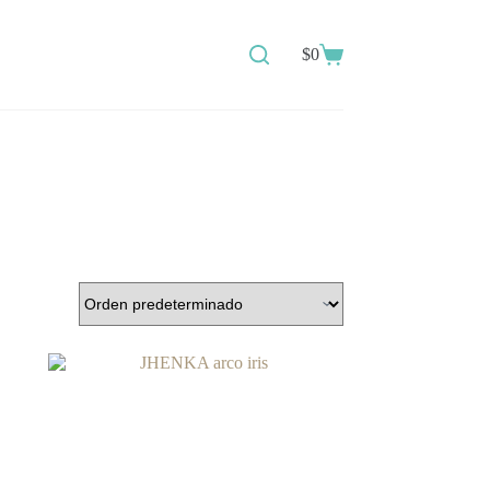
$
0
Shopping
cart