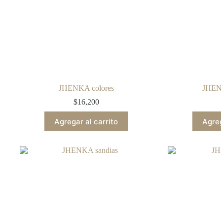
JHENKA colores
JHEN
$
16,200
Agregar al carrito
Agreg