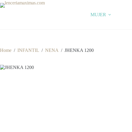
Skip
to
content
MUJER
Home
/
INFANTIL
/
NENA
/
JHENKA 1200