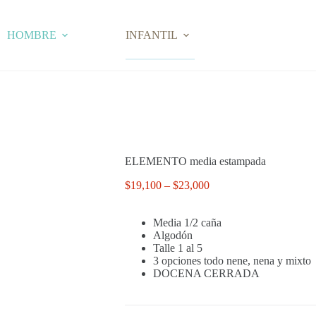
HOMBRE
INFANTIL
ELEMENTO media estampada
Price
$
19,100
–
$
23,000
range:
$19,100
Media 1/2 caña
through
Algodón
$23,000
Talle 1 al 5
3 opciones todo nene, nena y mixto
DOCENA CERRADA