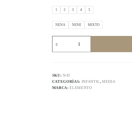
1
2
3
4
5
NENA
NENE
MIXTO
ELEMENTO
media
estampada
cantidad
SKU:
N/D
CATEGORÍAS:
INFANTIL
,
MEDIA
MARCA:
ELEMENTO