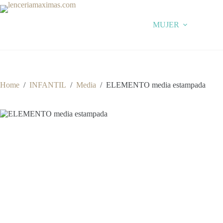
Skip
to
content
MUJER
Home
/
INFANTIL
/
Media
/
ELEMENTO media estampada