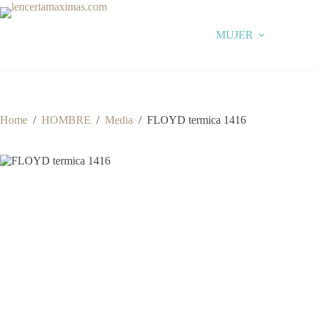
Skip
to
content
MUJER
Home
/
HOMBRE
/
Media
/
FLOYD termica 1416