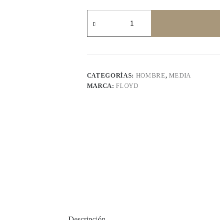
FLOYD
termica
1416
cantidad
CATEGORÍAS:
HOMBRE
,
MEDIA
MARCA:
FLOYD
Descripción