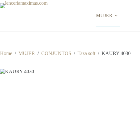
Skip
to
content
MUJER
Home
/
MUJER
/
CONJUNTOS
/
Taza soft
/
KAURY 4030