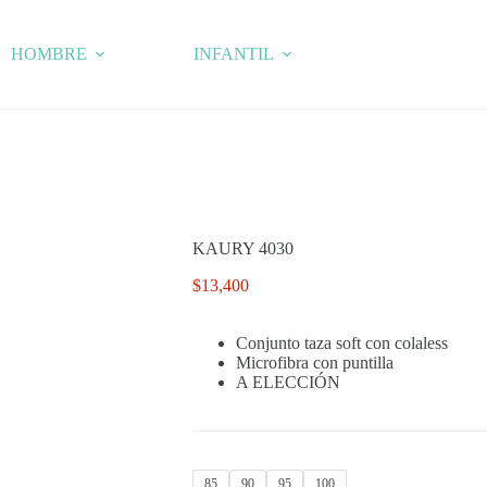
HOMBRE
INFANTIL
KAURY 4030
$
13,400
Conjunto taza soft con colaless
Microfibra con puntilla
A ELECCIÓN
85
90
95
100