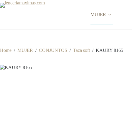
Skip
to
content
MUJER
Home
/
MUJER
/
CONJUNTOS
/
Taza soft
/
KAURY 8165