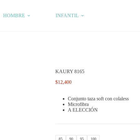
HOMBRE
INFANTIL
KAURY 8165
$
12,400
Conjunto taza soft con colaless
Microfibra
A ELECCIÓN
85
90
95
100