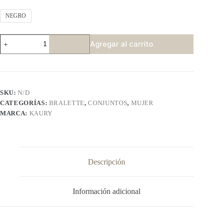
NEGRO
KAURY
Agregar al carrito
8215
cantidad
SKU:
N/D
CATEGORÍAS:
BRALETTE
,
CONJUNTOS
,
MUJER
MARCA:
KAURY
Descripción
Información adicional