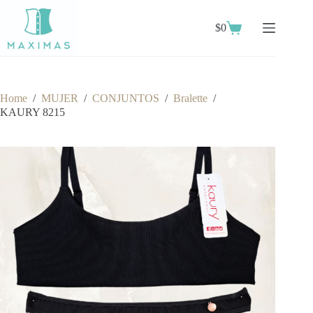
Skip
to
$
0
content
Shopping
cart
Home
/
MUJER
/
CONJUNTOS
/
Bralette
/
KAURY 8215