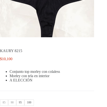
KAURY 8215
$
10,100
Conjunto top morley con colaless
Morley con tela en interior
A ELECCIÓN
85
90
95
100