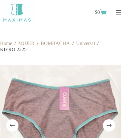
Skip
to
$
0
content
Shopping
cart
Home
/
MUJER
/
BOMBACHA
/
Universal
/
KIERO 2225