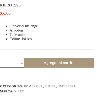
KIERO 2225
$
5,000
Universal melange
Algodón
Talle único
Colores básico
KIERO
Agregar al carrito
2225
cantidad
CATEGORÍAS:
BOMBACHA
,
MUJER
,
UNIVERSAL
MARCA:
KIERO