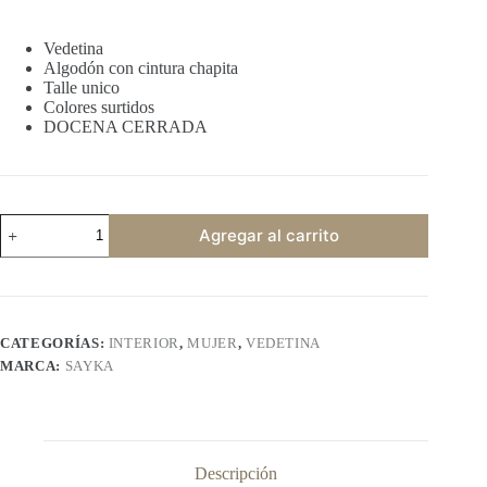
Vedetina
Algodón con cintura chapita
Talle unico
Colores surtidos
DOCENA CERRADA
SAYKA
Agregar al carrito
181-
182
cantidad
CATEGORÍAS:
INTERIOR
,
MUJER
,
VEDETINA
MARCA:
SAYKA
Descripción