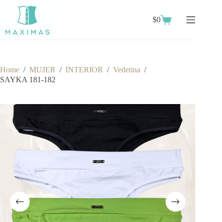
Skip
to
$
0
content
Shopping
cart
Home
/
MUJER
/
INTERIOR
/
Vedetina
/
SAYKA 181-182