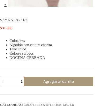
SAYKA 183 / 185
$
31,000
Culoteless
Algodón con cintura chapita
Talle unico
Colores surtidos
DOCENA CERRADA
SAYKA
Agregar al carrito
183
/
185
cantidad
CATEGORÍAS:
CULOTELESS
,
INTERIOR
,
MUJER