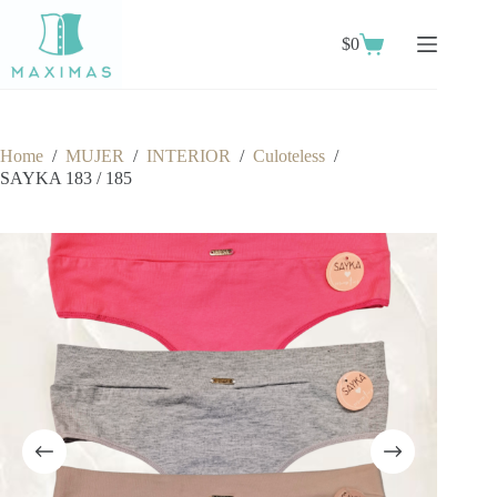
Skip
to
$
0
content
Shopping
cart
Home
/
MUJER
/
INTERIOR
/
Culoteless
/
SAYKA 183 / 185