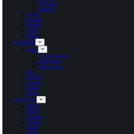
Universal
Especial
FAJAS
Invisible
Soquete
Tennis
Media
HOMBRE
Boxer
XY cromosoma
LODY men
Otras marcas
Slip
Invisible
Soquete
Tennis
Media
INFANTIL
NENA
NENE
Invisible
Soquete
Tennis
Media