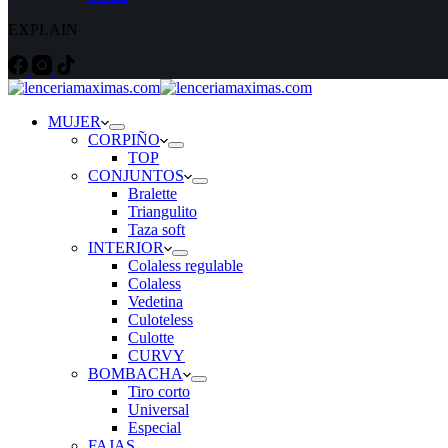
EXPLAIN
MUJER
CORPIÑO
TOP
CONJUNTOS
Bralette
Triangulito
Taza soft
INTERIOR
Colaless regulable
Colaless
Vedetina
Culoteless
Culotte
CURVY
BOMBACHA
Tiro corto
Universal
Especial
FAJAS