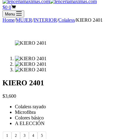
cart
Shopping
$
0
0
cart
Menu
Home
/
MUJER
/
INTERIOR
/
Colaless
/
KIERO 2401
KIERO 2401
$
3,600
Colaless rayado
Microfibra
Colores básico
A ELECCIÓN
1
2
3
4
5