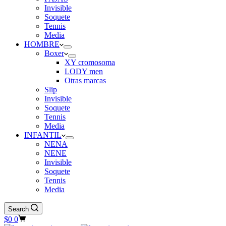
Invisible
Soquete
Tennis
Media
HOMBRE
Boxer
XY cromosoma
LODY men
Otras marcas
Slip
Invisible
Soquete
Tennis
Media
INFANTIL
NENA
NENE
Invisible
Soquete
Tennis
Media
Search
Shopping
$
0
0