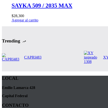
SAYKA 509 / 2035 MAX
$
28,300
Agregar al carrito
Trending
CAPRI483
XY
LOCAL
Emilio Lamarca 428
Capital Federal
CONTACTO