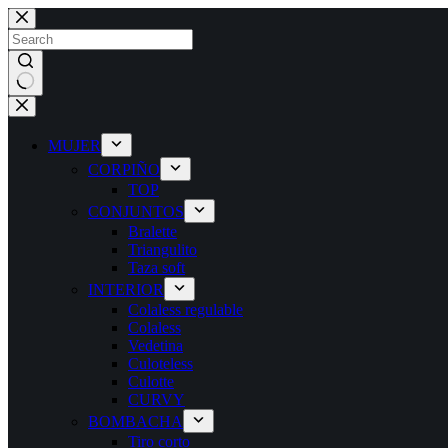
Skip
to
content
No
results
MUJER
CORPIÑO
TOP
CONJUNTOS
Bralette
Triangulito
Taza soft
INTERIOR
Colaless regulable
Colaless
Vedetina
Culoteless
Culotte
CURVY
BOMBACHA
Tiro corto