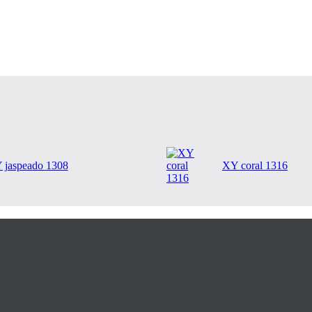
 jaspeado 1308
XY coral 1316