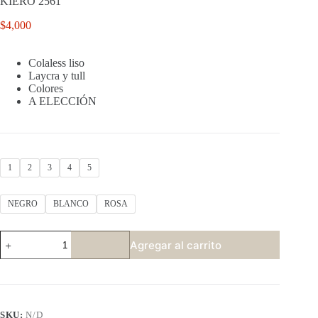
KIERO 2561
$
4,000
Colaless liso
Laycra y tull
Colores
A ELECCIÓN
1
2
3
4
5
NEGRO
BLANCO
ROSA
KIERO
Agregar al carrito
2561
cantidad
SKU:
N/D