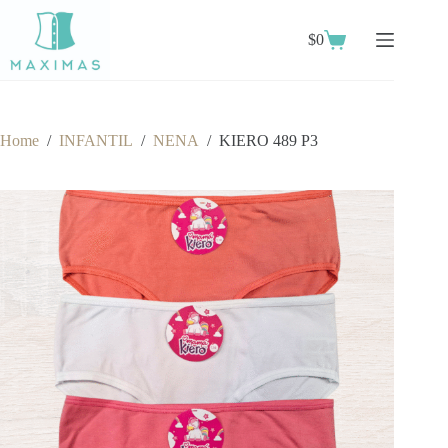
Skip
to
$
0
content
Shopping
cart
Home
/
INFANTIL
/
NENA
/
KIERO 489 P3