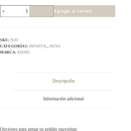
KIERO
Agregar al carrito
489
P3
cantidad
SKU:
N/D
CATEGORÍAS:
INFANTIL
,
NENA
MARCA:
KIERO
Descripción
Información adicional
Opciones para armar su pedido mayorista: