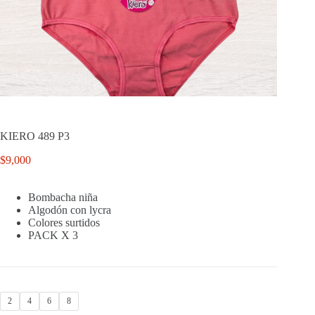
KIERO 489 P3
$
9,000
Bombacha niña
Algodón con lycra
Colores surtidos
PACK X 3
2
4
6
8