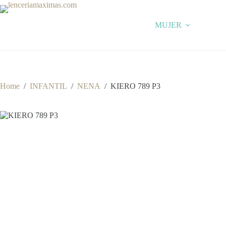
Skip
to
content
MUJER
Home
/
INFANTIL
/
NENA
/
KIERO 789 P3