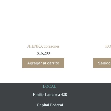
JHENKA corazones
KO
$
16,200
Agregar al carrito
Selecc
LOCAL
Emilio Lamarca 428
Capital Federal