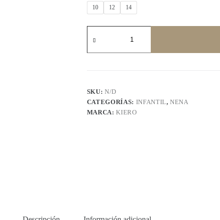
10
12
14
KIERO
789
P3
cantidad
SKU:
N/D
CATEGORÍAS:
INFANTIL
,
NENA
MARCA:
KIERO
Descripción
Información adicional