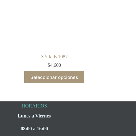
XY kids 1087
$
4,600
This
Seleccionar opciones
product
has
multiple
variants.
The
HORARIOS
options
may
Lunes a Viernes
be
chosen
on
08:00 a 16:00
the