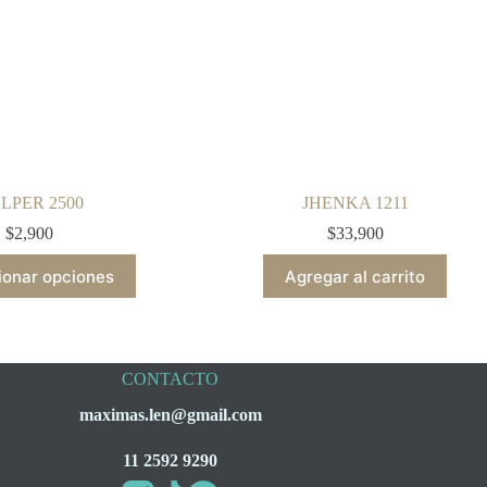
LPER 2500
JHENKA 1211
$
2,900
$
33,900
This
ionar opciones
Agregar al carrito
product
has
multiple
variants.
The
CONTACTO
options
may
maximas.len@gmail.com
be
chosen
on
11 2592 9290
the