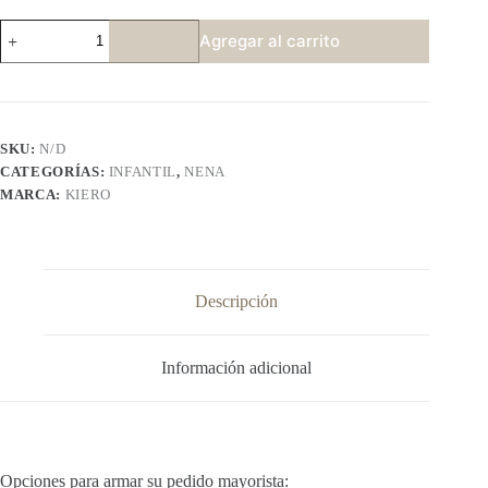
KIERO
Agregar al carrito
799
P3
cantidad
SKU:
N/D
CATEGORÍAS:
INFANTIL
,
NENA
MARCA:
KIERO
Descripción
Información adicional
Opciones para armar su pedido mayorista: