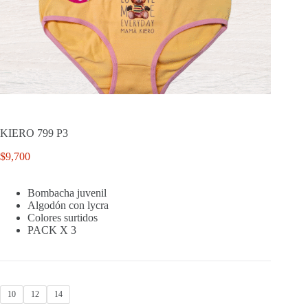
KIERO 799 P3
$
9,700
Bombacha juvenil
Algodón con lycra
Colores surtidos
PACK X 3
10
12
14