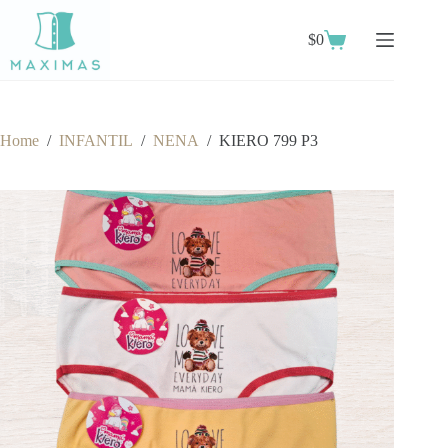
Skip
to
$
0
content
Shopping
cart
Home
/
INFANTIL
/
NENA
/
KIERO 799 P3