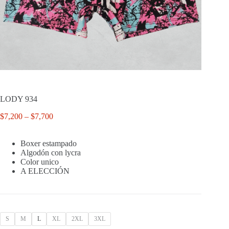
LODY 934
Price
$
7,200
–
$
7,700
range:
$7,200
Boxer estampado
through
Algodón con lycra
$7,700
Color unico
A ELECCIÓN
S
M
L
XL
2XL
3XL