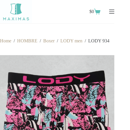
Skip
to
$
0
content
Shopping
cart
Home
/
HOMBRE
/
Boxer
/
LODY men
/
LODY 934