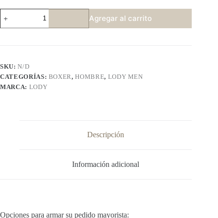
LODY
Agregar al carrito
934
cantidad
SKU:
N/D
CATEGORÍAS:
BOXER
,
HOMBRE
,
LODY MEN
MARCA:
LODY
Descripción
Información adicional
Opciones para armar su pedido mayorista: