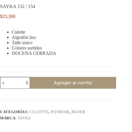
SAYKA 152 / 154
$
23,300
Culotte
Algodón liso
Talle unico
Colores surtidos
DOCENA CERRADA
SAYKA
Agregar al carrito
152
/
154
cantidad
CATEGORÍAS:
CULOTTE
,
INTERIOR
,
MUJER
MARCA:
SAYKA