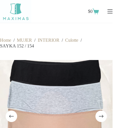
Skip
to
$
0
content
Shopping
cart
Home
/
MUJER
/
INTERIOR
/
Culotte
/
SAYKA 152 / 154