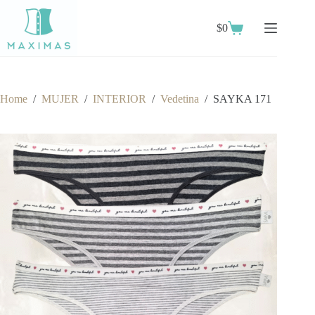
Skip
to
$
0
content
Shopping
cart
Home
/
MUJER
/
INTERIOR
/
Vedetina
/
SAYKA 171