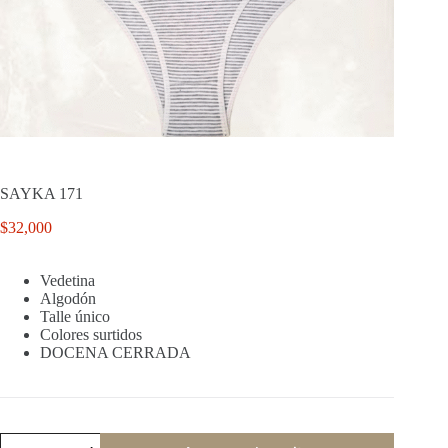
SAYKA 171
$
32,000
Vedetina
Algodón
Talle único
Colores surtidos
DOCENA CERRADA
SAYKA