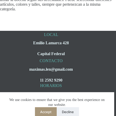
artículos, colores y talles, siempre que pertenezcan a la misma
categoría.
LOCAL
Emilio Lamarca 428
Capital Federal
CONTACTO
maximas.len@gmail.com
11 2592 9290
HORARIOS
Lunes a Viernes
We use cookies to ensure that we give you the best experience on
08:00 a 16:00
our website.
Accept
Decline