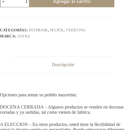
Agregar al carrito
171
cantidad
CATEGORÍAS:
INTERIOR
,
MUJER
,
VEDETINA
MARCA:
SAYKA
Descripción
Opciones para armar su pedido mayorista:
DOCENA CERRADA – Algunos productos se venden en docenas
cerradas y ya surtidas, tal como vienen de fabrica.
A ELECCION – En otros productos, usted tiene la flexibilidad de
armar la docena según sus necesidades. Puede seleccionar diferentes