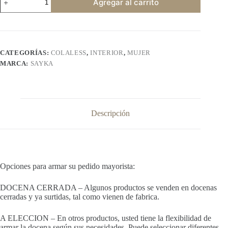
Agregar al carrito
540
cantidad
CATEGORÍAS:
COLALESS
,
INTERIOR
,
MUJER
MARCA:
SAYKA
Descripción
Opciones para armar su pedido mayorista:
DOCENA CERRADA – Algunos productos se venden en docenas
cerradas y ya surtidas, tal como vienen de fabrica.
A ELECCION – En otros productos, usted tiene la flexibilidad de
armar la docena según sus necesidades. Puede seleccionar diferentes