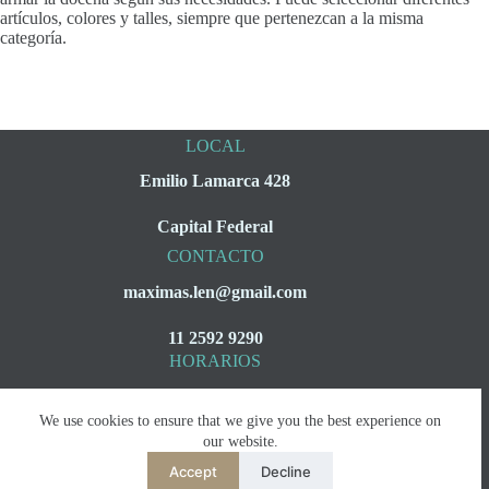
artículos, colores y talles, siempre que pertenezcan a la misma
categoría.
LOCAL
Emilio Lamarca 428
Capital Federal
CONTACTO
maximas.len@gmail.com
11 2592 9290
HORARIOS
Lunes a Viernes
We use cookies to ensure that we give you the best experience on
08:00 a 16:00
our website.
Accept
Decline