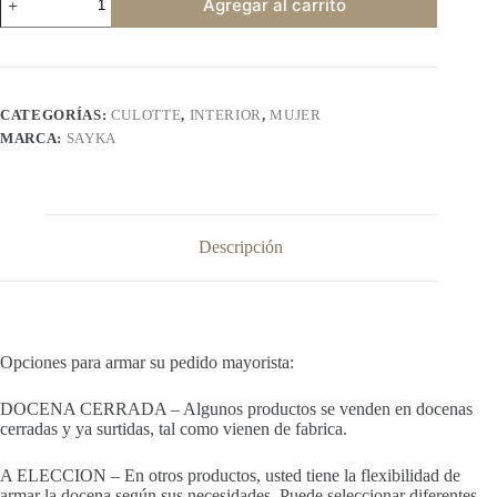
Agregar al carrito
612
cantidad
CATEGORÍAS:
CULOTTE
,
INTERIOR
,
MUJER
MARCA:
SAYKA
Descripción
Opciones para armar su pedido mayorista:
DOCENA CERRADA – Algunos productos se venden en docenas
cerradas y ya surtidas, tal como vienen de fabrica.
A ELECCION – En otros productos, usted tiene la flexibilidad de
armar la docena según sus necesidades. Puede seleccionar diferentes