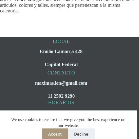
artículos, colores y talles, siempre que pertenezcan a la misma
categoría.
LOCAL
Emilio Lamarca 428
Capital Federal
CONTACTO
maximas.len@gmail.com
11 2592 9290
HORARIOS
Lunes a Viernes
We use cookies to ensure that we give you the best experience on
08:00 a 16:00
our website.
Accept
Decline