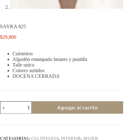
SAYKA 825
$
29,800
Culoteless
Algodón estampado lunares y puntilla
Talle unico
Colores surtidos
DOCENA CERRADA
SAYKA
Agregar al carrito
825
cantidad
CATEGORÍAS:
CULOTELESS
,
INTERIOR
,
MUJER