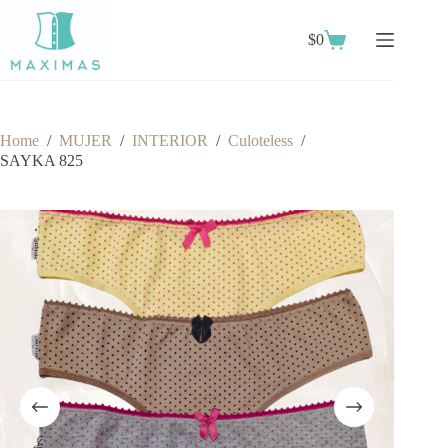
Skip
to
$
0
content
Shopping
cart
Home
/
MUJER
/
INTERIOR
/
Culoteless
/
SAYKA 825