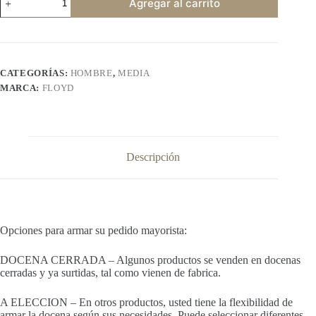
Agregar al carrito
cantidad
CATEGORÍAS:
HOMBRE
,
MEDIA
MARCA:
FLOYD
Descripción
Opciones para armar su pedido mayorista:
DOCENA CERRADA – Algunos productos se venden en docenas
cerradas y ya surtidas, tal como vienen de fabrica.
A ELECCION – En otros productos, usted tiene la flexibilidad de
armar la docena según sus necesidades. Puede seleccionar diferentes