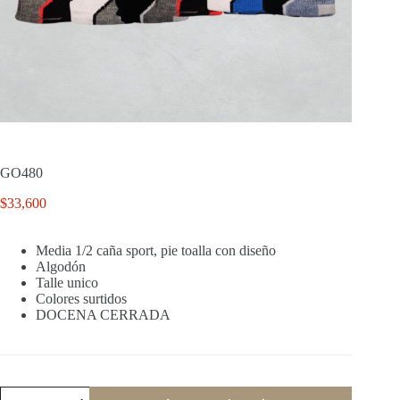
GO480
$
33,600
Media 1/2 caña sport, pie toalla con diseño
Algodón
Talle unico
Colores surtidos
DOCENA CERRADA
GO480