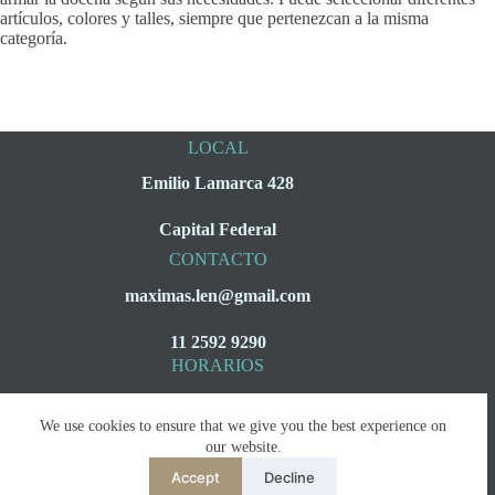
artículos, colores y talles, siempre que pertenezcan a la misma
categoría.
LOCAL
Emilio Lamarca 428
Capital Federal
CONTACTO
maximas.len@gmail.com
11 2592 9290
HORARIOS
Lunes a Viernes
We use cookies to ensure that we give you the best experience on
08:00 a 16:00
our website.
Accept
Decline