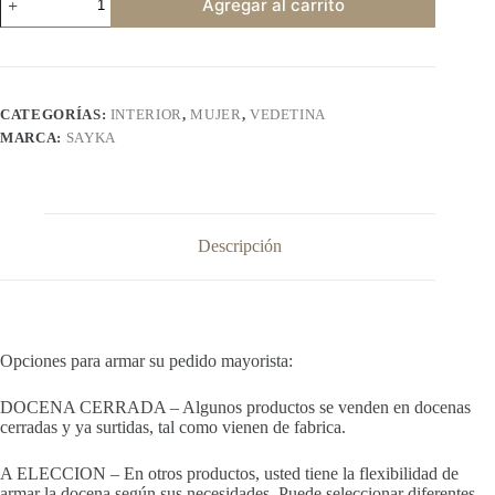
Agregar al carrito
541
cantidad
CATEGORÍAS:
INTERIOR
,
MUJER
,
VEDETINA
MARCA:
SAYKA
Descripción
Opciones para armar su pedido mayorista:
DOCENA CERRADA – Algunos productos se venden en docenas
cerradas y ya surtidas, tal como vienen de fabrica.
A ELECCION – En otros productos, usted tiene la flexibilidad de
armar la docena según sus necesidades. Puede seleccionar diferentes