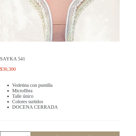
SAYKA 541
$
30,300
Vedetina con puntilla
Microfibra
Talle único
Colores surtidos
DOCENA CERRADA
SAYKA