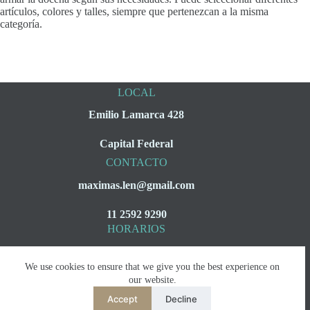
artículos, colores y talles, siempre que pertenezcan a la misma
categoría.
LOCAL
Emilio Lamarca 428
Capital Federal
CONTACTO
maximas.len@gmail.com
11 2592 9290
HORARIOS
Lunes a Viernes
We use cookies to ensure that we give you the best experience on
08:00 a 16:00
our website.
Accept
Decline